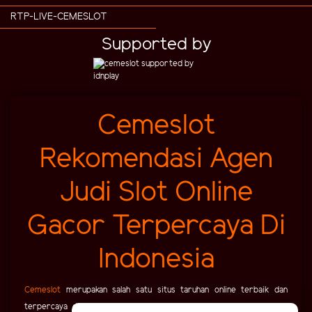
RTP-LIVE-CEMESLOT
Supported by
Cemeslot
Rekomendasi Agen
Judi Slot Online
Gacor Terpercaya Di
Indonesia
Cemeslot
merupakan salah satu situs taruhan online terbaik dan
terpercaya di indonesia yang menyediakan berbagai macam jenis