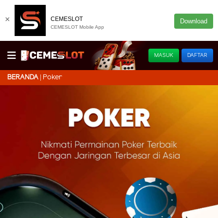
×
CEMESLOT
Download
CEMESLOT Mobile App
MASUK
DAFTAR
Poker
BERANDA