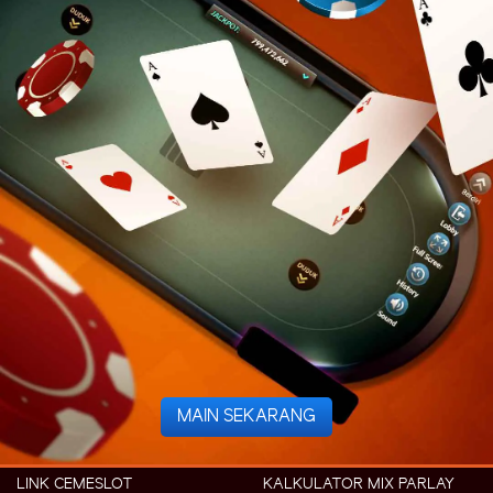
MAIN SEKARANG
LINK CEMESLOT
KALKULATOR MIX PARLAY